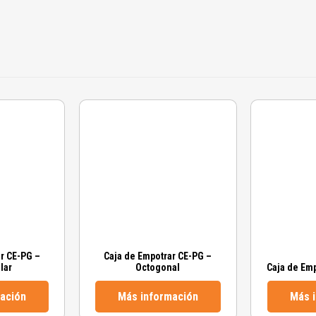
r CE-PG –
Caja de Empotrar CE-PG –
lar
Octogonal
Caja de Em
ación
Más información
Más 