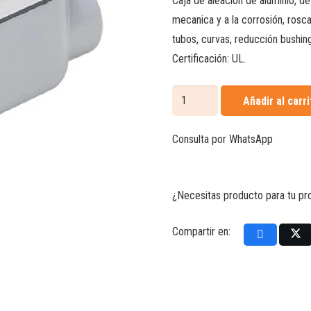
Caja de aleación de aluminio, d
mecanica y a la corrosión, rosca
tubos, curvas, reducción bushing
Certificación: UL.
Caja
Añadir al carri
Condulet
ovalada
Consulta por WhatsApp
tipo
C
cantidad
¿Necesitas producto para tu p
Compartir en: