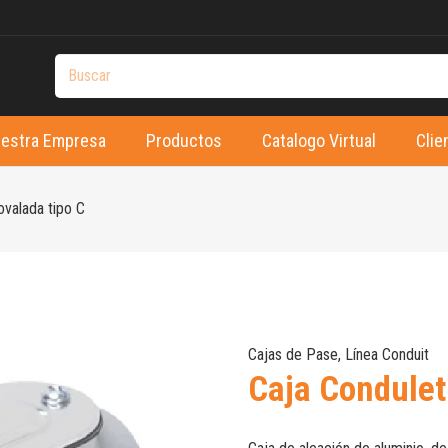
estra Empresa
Productos
Catalogo Virtual
Clie
ovalada tipo C
Cajas de Pase
,
Línea Conduit
Caja Condulet