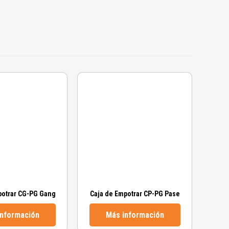
potrar CG-PG Gang
Caja de Empotrar CP-PG Pase
T
información
Más información