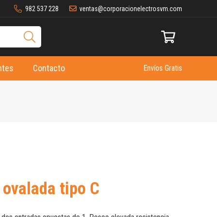
982 537 228
ventas@corporacionelectrosvm.com
ntes
Contacto
Envíos Gratis
 ovalada tipo C