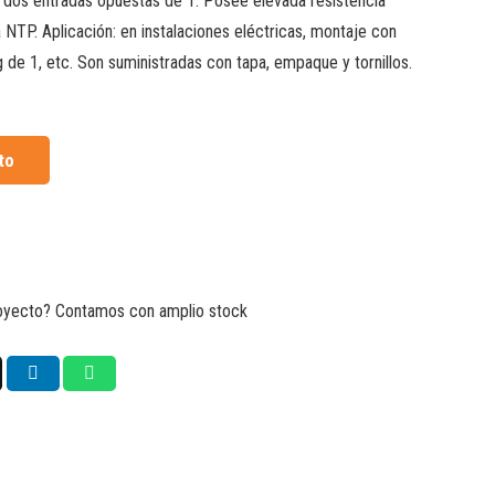
e dos entradas opuestas de 1. Posee elevada resistencia
 NTP. Aplicación: en instalaciones eléctricas, montaje con
 de 1, etc. Son suministradas con tapa, empaque y tornillos.
to
royecto? Contamos con amplio stock