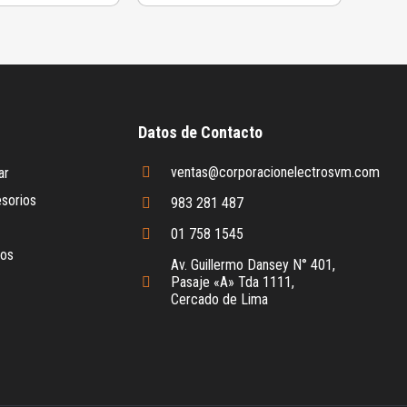
Datos de Contacto
ventas@corporacionelectrosvm.com
ar
sorios
983 281 487
01 758 1545
cos
Av. Guillermo Dansey N° 401,
Pasaje «A» Tda 1111,
Cercado de Lima