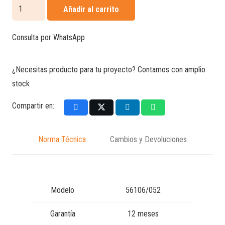
Caja
Añadir al carrito
Condulet
ovalada
Consulta por WhatsApp
tipo
T
¿Necesitas producto para tu proyecto? Contamos con amplio
cantidad
stock
Compartir en:
Norma Técnica
Cambios y Devoluciones
Modelo
56106/052
Garantía
12 meses